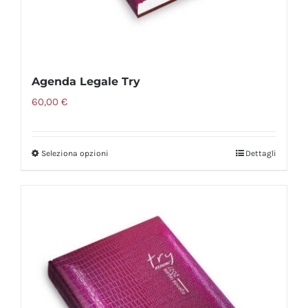
prodotto
Agenda Legale Try
60,00
€
Seleziona opzioni
Dettagli
Questo
prodotto
ha
più
varianti.
Le
opzioni
possono