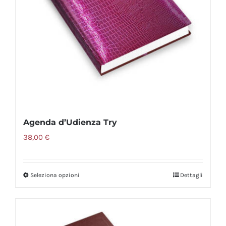
essere
scelte
nella
pagina
del
prodotto
Agenda d’Udienza Try
38,00
€
Seleziona opzioni
Dettagli
Questo
prodotto
ha
più