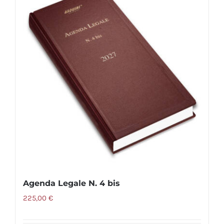
varianti.
Le
opzioni
possono
essere
scelte
nella
pagina
del
prodotto
Agenda Legale N. 4 bis
225,00
€