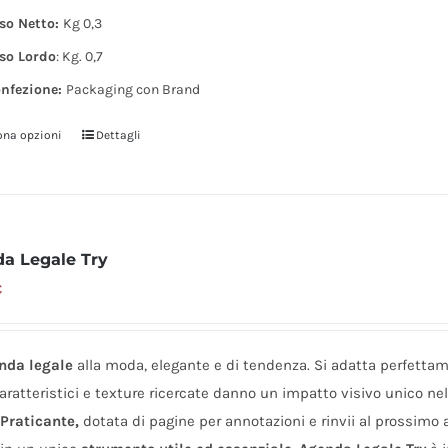
so Netto:
Kg 0,3
so Lordo
: Kg. 0,7
nfezione:
Packaging con Brand
ona opzioni
Dettagli
Questo
prodotto
ha
più
varianti.
a Legale Try
Le
€
opzioni
possono
essere
nda legale
alla moda, elegante e di tendenza. Si adatta perfettam
scelte
caratteristici e texture ricercate danno un impatto visivo unico ne
nella
l
Praticante,
dotata di pagine per annotazioni e rinvii al prossimo a
pagina