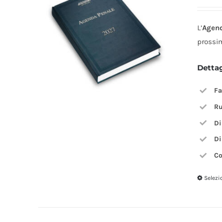
L’
Agen
prossi
Detta
Fa
Ru
Di
Di
Co
Selezi