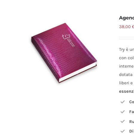
Agend
38,00
Try è u
con col
intern
dotata 
liberi 
essenz
Co
Fa
Ru
Di