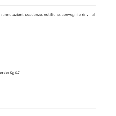
: annotazioni, scadenze, notifiche, convegni e rinvii al
lordo:
Kg 0,7