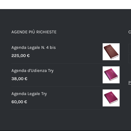
varianti.
Le
opzioni
AGENDE PIÙ RICHIESTE
C
possono
essere
Agenda Legale N. 4 bis
scelte
225,00
€
nella
pagina
Agenda d'Udienza Try
del
38,00
€
prodotto
P
Agenda Legale Try
60,00
€