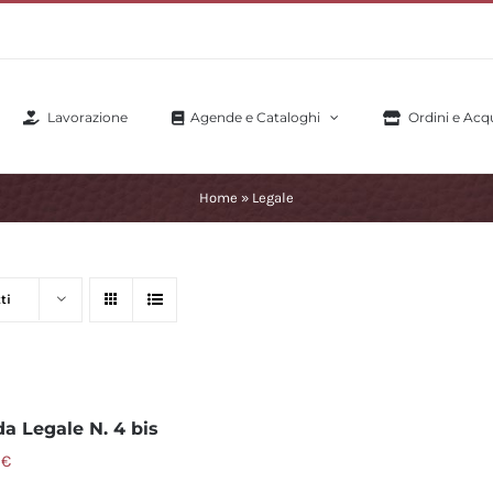
Lavorazione
Agende e Cataloghi
Ordini e Acqu
Home
»
Legale
ti
a Legale N. 4 bis
0
€