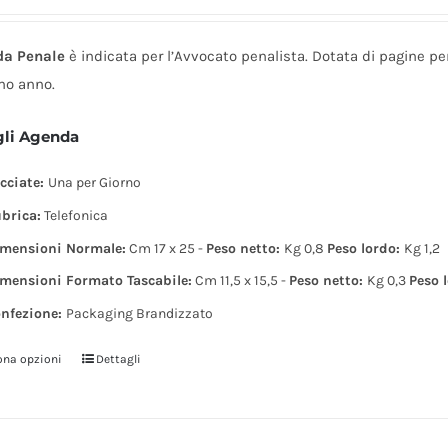
di
possono
prezzo:
essere
da Penale
è indicata per l’Avvocato penalista. Dotata di pagine per
da
scelte
mo anno.
60,00 €
nella
a
gli Agenda
pagina
90,00 €
del
cciate:
Una per Giorno
prodotto
brica:
Telefonica
mensioni Normale:
Cm 17 x 25 -
Peso netto:
Kg 0,8
Peso lordo:
Kg 1,2
mensioni Formato Tascabile:
Cm 11,5 x 15,5 -
Peso netto:
Kg 0,3
Peso 
nfezione:
Packaging Brandizzato
ona opzioni
Dettagli
Questo
prodotto
ha
più