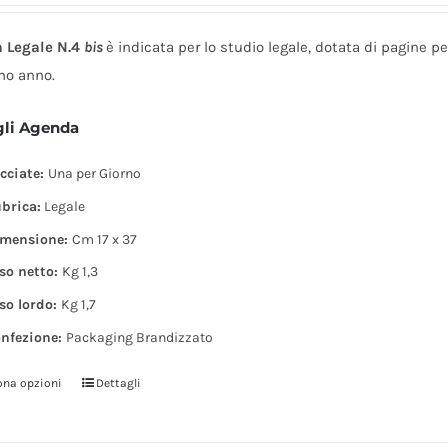
 Legale N.4
bis
è indicata per lo studio legale, dotata di pagine pe
mo anno.
gli Agenda
cciate:
Una per Giorno
brica:
Legale
mensione:
Cm 17 x 37
so netto:
Kg 1,3
so lordo:
Kg 1,7
nfezione:
Packaging Brandizzato
ona opzioni
Dettagli