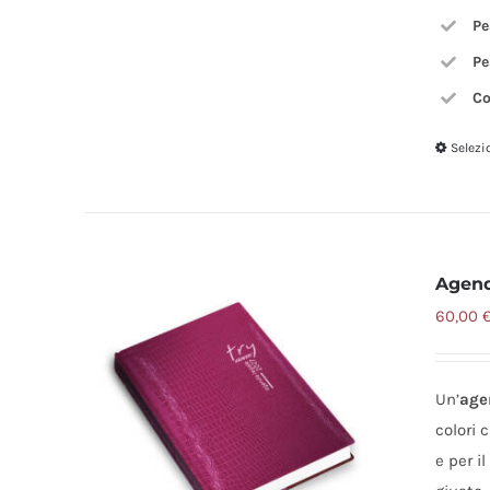
Pe
Pe
Co
Selezi
Agend
60,00
Un’
age
colori 
e per i