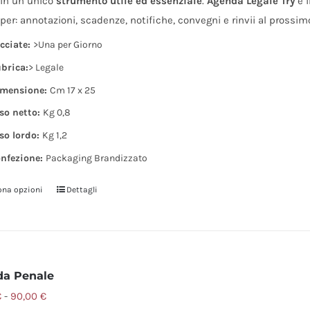
 in un unico
strumento utile ed essenziale
.
Agenda Legale Try
è 
del
per: annotazioni, scadenze, notifiche, convegni e rinvii al prossim
prodotto
cciate:
>Una per Giorno
brica:
> Legale
mensione:
Cm 17 x 25
so netto:
Kg 0,8
so lordo:
Kg 1,2
nfezione:
Packaging Brandizzato
ona opzioni
Dettagli
Questo
prodotto
ha
più
varianti.
da Penale
Le
Fascia
€
-
90,00
€
opzioni