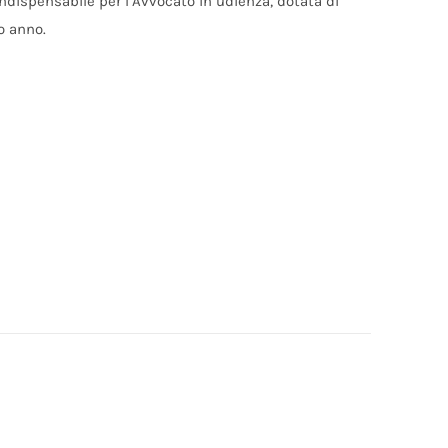
indispensabile per l’Avvocato in udienza, dotata di
o anno.