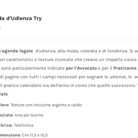
a d’Udienza Try
€
n’
agenda legale
d'udienza, alla moda, colorata e di tendenza. Si 
ori caratteristici e texture ricercate che creano un impatto visivo
e sono particolarmente indicate
per l’Avvocato
e per il
Praticante
di pagine con tutti i campi necessari per segnare le udienze, le
a
e il pratico calendario sia dell'anno in corso che quello successivo.
iale
.
lore:
Texture con incisione argento a caldo
cciate:
Una per Giorno
brica:
Telefonica
mensione:
Cm 11,5 x 15,5