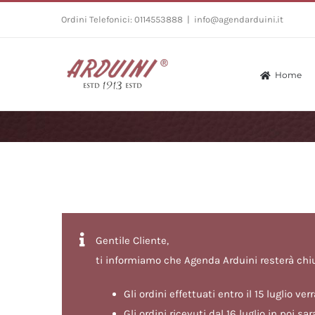
Salta
Ordini Telefonici: 0114553888
|
info@agendarduini.it
al
contenuto
Home
Gentile Cliente,
ti informiamo che Agenda Arduini resterà chi
Gli ordini effettuati entro il 15 luglio v
Gli ordini ricevuti dal 16 luglio in poi 