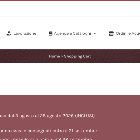
Lavorazione
Agende e Cataloghi
Ordini e Acqu
Home
»
Shopping Cart
usa dal 3 agosto al 28 agosto 2026 (INCLUSI)
erranno evasi e consegnati entro il 21 settembre
saranno consegnati a partire dal 28 settembre