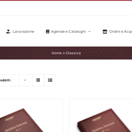
Lavorazione
Agende e Cataloghi
Ordini e Acqu
Home
»
Classica
rodotti