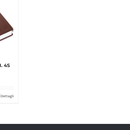
N. 4S
Dettagli