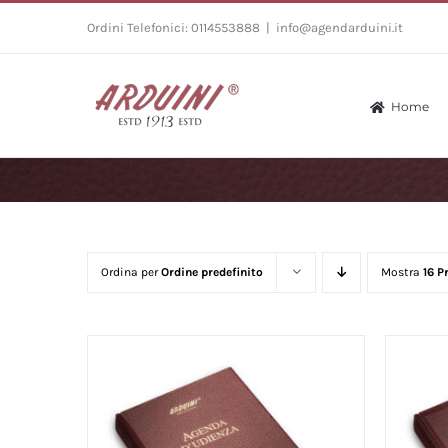
Salta
Ordini Telefonici: 0114553888
|
info@agendarduini.it
al
contenuto
Home
Ordina per
Ordine predefinito
Mostra
16 P