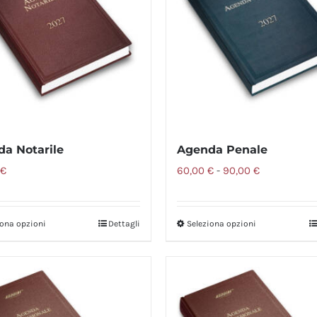
a Notarile
Agenda Penale
Fascia
€
60,00
€
-
90,00
€
di
prezzo:
iona opzioni
Dettagli
Seleziona opzioni
Questo
da
prodotto
60,00 €
ha
a
più
90,00 €
varianti.