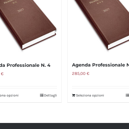
Le
opzioni
possono
essere
scelte
nella
pagina
del
Agenda Professionale 
a Professionale N. 4
prodotto
285,00
€
0
€
iona opzioni
Dettagli
Seleziona opzioni