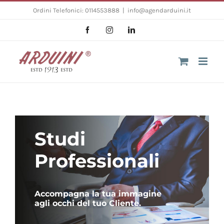
Salta
Ordini Telefonici: 0114553888
|
info@agendarduini.it
al
Facebook
Instagram
LinkedIn
contenuto
Studi
Professionali
Accompagna la tua immagine
agli occhi del tuo Cliente.