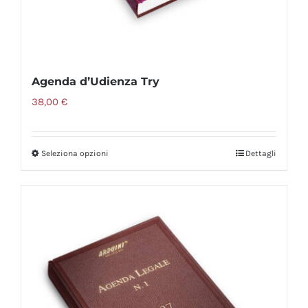
Agenda d’Udienza Try
38,00
€
Seleziona opzioni
Dettagli
Questo
prodotto
ha
più
varianti.
Le
opzioni
possono