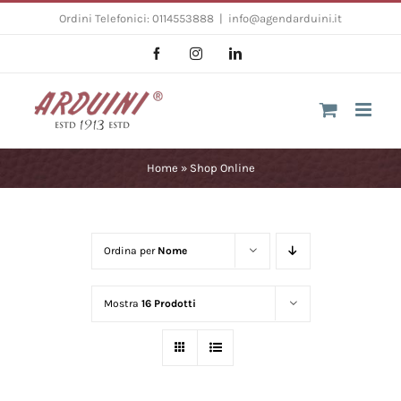
Salta
Ordini Telefonici: 0114553888
|
info@agendarduini.it
al
Facebook
Instagram
LinkedIn
contenuto
Home
»
Shop Online
Ordina per
Nome
Mostra
16 Prodotti