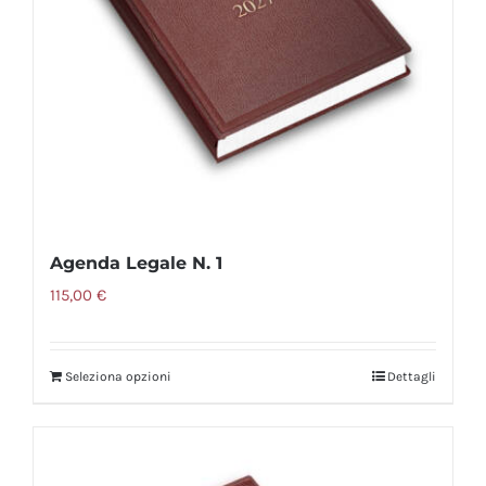
essere
scelte
nella
pagina
del
prodotto
Agenda Legale N. 1
115,00
€
Seleziona opzioni
Dettagli