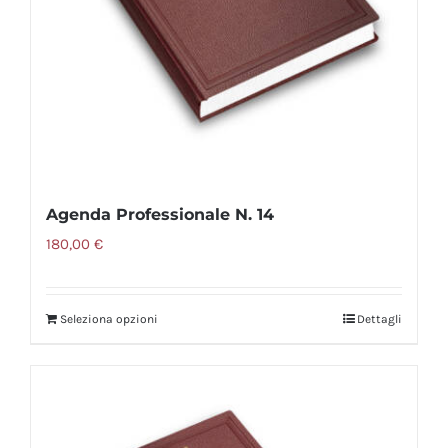
scelte
nella
pagina
del
prodotto
Agenda Professionale N. 14
180,00
€
Seleziona opzioni
Dettagli