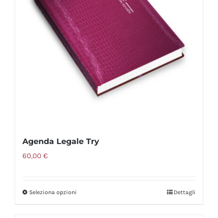
Agenda Legale Try
60,00
€
Seleziona opzioni
Dettagli
Questo
prodotto