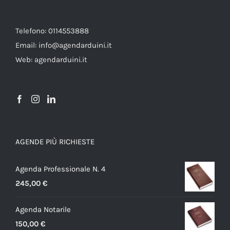
essere
scelte
nella
Telefono: 0114553888
pagina
Email: info@agendarduini.it
del
Web: agendarduini.it
prodotto
AGENDE PIÙ RICHIESTE
Agenda Professionale N. 4
245,00
€
Agenda Notarile
150,00
€