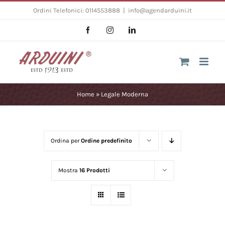
Salta
Ordini Telefonici: 0114553888
|
info@agendarduini.it
al
Facebook
Instagram
LinkedIn
contenuto
Home
»
Legale Moderna
Ordina per
Ordine predefinito
Mostra
16 Prodotti