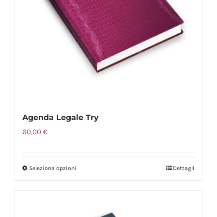
essere
scelte
nella
pagina
del
prodotto
Agenda Legale Try
60,00
€
Seleziona opzioni
Dettagli
Questo
prodotto
ha
più