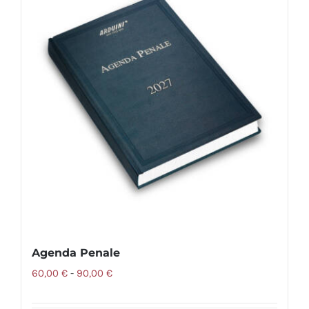
varianti.
Le
opzioni
possono
essere
scelte
nella
pagina
del
prodotto
Agenda Penale
Fascia
60,00
€
-
90,00
€
di