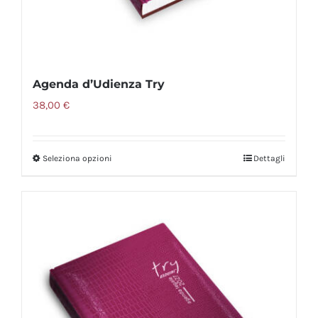
Agenda d’Udienza Try
38,00
€
Seleziona opzioni
Dettagli
Questo
prodotto
ha
più
varianti.
Le
opzioni
possono