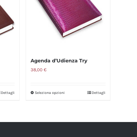
s
Agenda d’Udienza Try
38,00
€
Dettagli
Seleziona opzioni
Dettagli
Questo
prodotto
ha
più
varianti.
Le