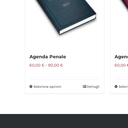
Agenda Penale
Agen
Fascia
60,00
€
-
90,00
€
60,00
di
prezzo:
Seleziona opzioni
Dettagli
Selez
Questo
da
prodotto
60,00 €
ha
a
più
90,00 €
varianti.
Le