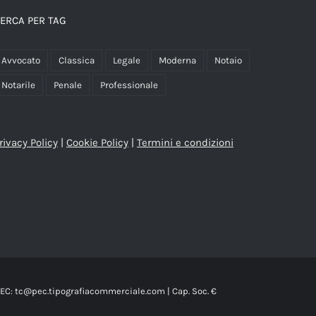
opzioni
ERCA PER TAG
possono
essere
Avvocato
Classica
Legale
Moderna
Notaio
scelte
Notarile
Penale
Professionale
nella
pagina
del
rivacy Policy
|
Cookie Policy
|
Termini e condizioni
prodotto
| PEC: tc@pec.tipografiacommerciale.com | Cap. Soc. €