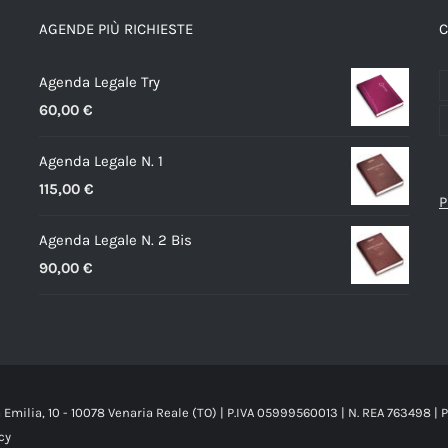
opzioni
AGENDE PIÙ RICHIESTE
C
possono
Agenda Legale Try
essere
60,00
€
scelte
nella
Agenda Legale N. 1
pagina
115,00
€
del
P
prodotto
Agenda Legale N. 2 Bis
90,00
€
ia Emilia, 10 - 10078 Venaria Reale (TO) | P.IVA 05999560013 | N. REA 763498 
cy