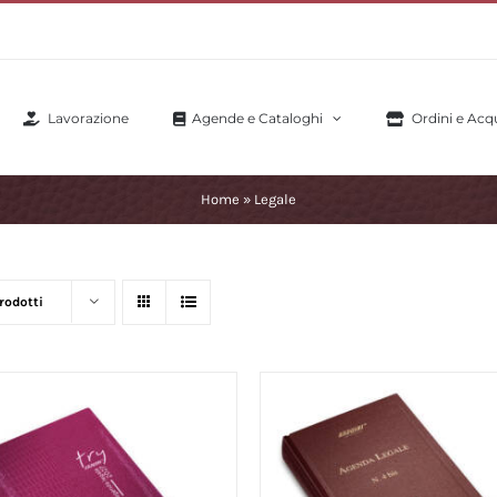
Lavorazione
Agende e Cataloghi
Ordini e Acqu
Home
»
Legale
rodotti