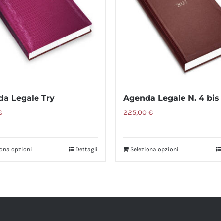
da Legale Try
Agenda Legale N. 4 bi
€
225,00
€
iona opzioni
Dettagli
Seleziona opzioni
Questo
prodotto
ha
più
varianti.
Le