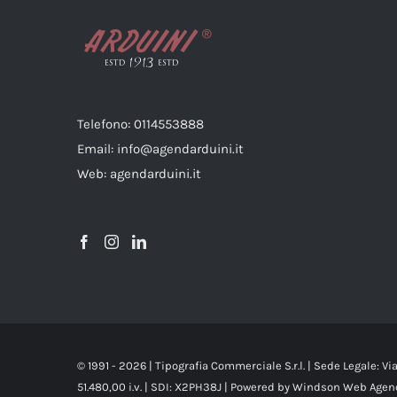
opzioni
possono
essere
scelte
nella
Telefono: 0114553888
pagina
Email: info@agendarduini.it
del
Web: agendarduini.it
prodotto
© 1991 -
2026 | Tipografia Commerciale S.r.l. | Sede Legale: V
51.480,00 i.v. | SDI: X2PH38J | Powered by Windson Web Agen