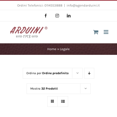
Salta
Ordini Telefonici: 0114553888
|
info@agendarduini.it
al
Facebook
Instagram
LinkedIn
contenuto
Home
»
Legale
Ordina per
Ordine predefinito
Mostra
32 Prodotti