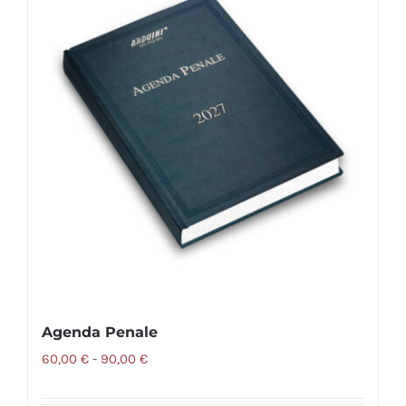
varianti.
Le
opzioni
possono
essere
scelte
nella
pagina
del
prodotto
Agenda Penale
Fascia
60,00
€
-
90,00
€
di