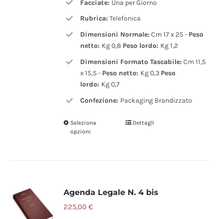
Facciate:
Una per Giorno
Rubrica:
Telefonica
Dimensioni Normale:
Cm 17 x 25 -
Peso
netto:
Kg 0,8
Peso lordo:
Kg 1,2
Dimensioni Formato Tascabile:
Cm 11,5
x 15,5 -
Peso netto:
Kg 0,3
Peso
lordo:
Kg 0,7
Confezione:
Packaging Brandizzato
Seleziona
Dettagli
Questo
opzioni
prodotto
ha
più
varianti.
Agenda Legale N. 4 bis
Le
225,00
€
opzioni