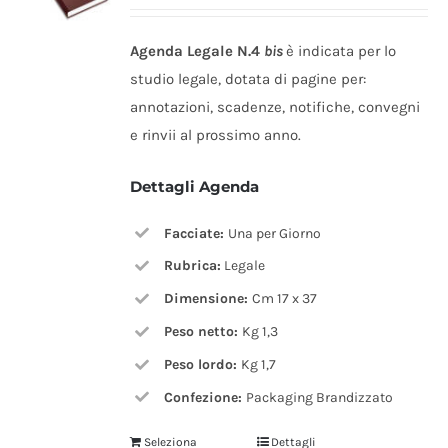
possono
essere
Agenda Legale N.4
bis
è indicata per lo
scelte
studio legale, dotata di pagine per:
nella
annotazioni, scadenze, notifiche, convegni
pagina
e rinvii al prossimo anno.
del
prodotto
Dettagli Agenda
Facciate:
Una per Giorno
Rubrica:
Legale
Dimensione:
Cm 17 x 37
Peso netto:
Kg 1,3
Peso lordo:
Kg 1,7
Confezione:
Packaging Brandizzato
Seleziona
Dettagli