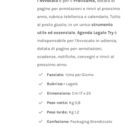
l’Avvocato
e per il
Praticante,
dotata di
pagine per annotazioni e rinvii al prossimo
anno, rubrica telefonica e calendario. Tutto
al posto giusto, in un unico
strumento
utile ed essenziale
.
Agenda Legale Try
è
indispensabile per l’Avvocato in udienza,
dotata di pagine per: annotazioni,
scadenze, notifiche, convegni e rinvii al
prossimo anno.
Facciate:
>Una per Giorno
Rubrica:
> Legale
Dimensione:
Cm 17 x 25
Peso netto:
Kg 0,8
Peso lordo:
Kg 1,2
Confezione:
Packaging Brandizzato