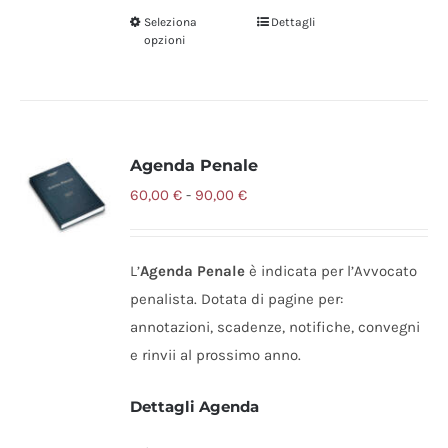
Seleziona
Dettagli
Questo
opzioni
prodotto
ha
più
varianti.
Agenda Penale
Le
Fascia
opzioni
60,00
€
-
90,00
€
di
possono
prezzo:
essere
L’
Agenda Penale
è indicata per l’Avvocato
da
scelte
penalista. Dotata di pagine per:
60,00 €
nella
annotazioni, scadenze, notifiche, convegni
a
pagina
e rinvii al prossimo anno.
90,00 €
del
prodotto
Dettagli Agenda