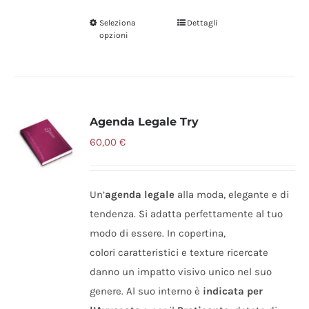
Seleziona
Dettagli
Questo
opzioni
prodotto
ha
più
varianti.
Agenda Legale Try
Le
opzioni
60,00
€
possono
essere
Un’
agenda legale
alla moda, elegante e di
scelte
tendenza. Si adatta perfettamente al tuo
nella
modo di essere. In copertina,
pagina
colori caratteristici e texture ricercate
del
danno un impatto visivo unico nel suo
prodotto
genere. Al suo interno è
indicata per