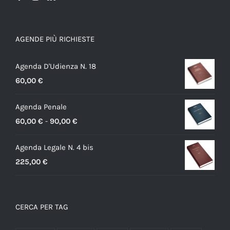
AGENDE PIÙ RICHIESTE
Agenda D'Udienza N. 18
60,00
€
Agenda Penale
Fascia
60,00
€
-
90,00
€
di
Agenda Legale N. 4 bis
prezzo:
225,00
€
da
60,00 €
a
CERCA PER TAG
90,00 €