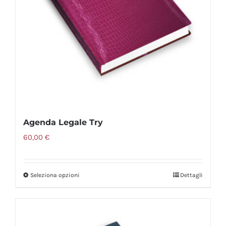
Agenda Legale Try
60,00
€
Seleziona opzioni
Dettagli
Questo
prodotto
ha
più