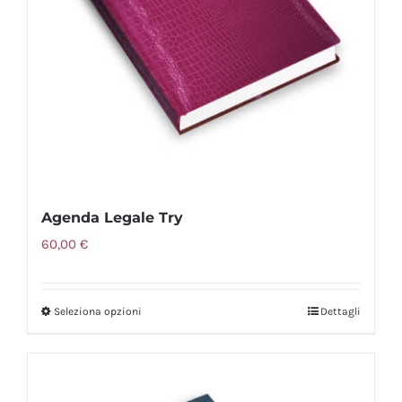
essere
scelte
nella
pagina
del
prodotto
Agenda Legale Try
60,00
€
Seleziona opzioni
Dettagli
Questo
prodotto
ha
più