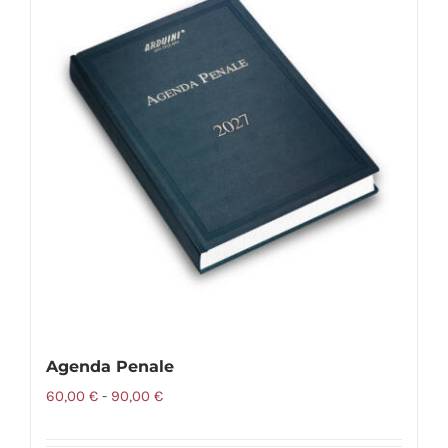
varianti.
Le
opzioni
possono
essere
scelte
nella
pagina
del
prodotto
Agenda Penale
Fascia
60,00
€
-
90,00
€
di