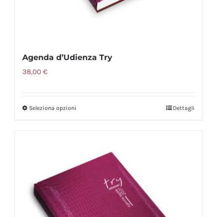
Agenda d’Udienza Try
38,00
€
Seleziona opzioni
Dettagli
Questo
prodotto
ha
più
varianti.
Le
opzioni
possono